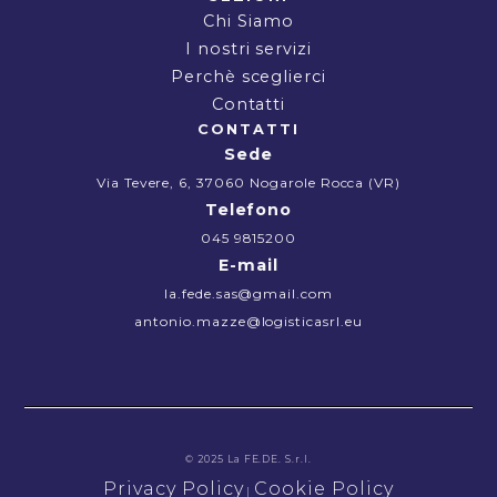
Chi Siamo
I nostri servizi
Chi Siamo
Perchè sceglierci
Inostri servizi
Perchè sceglierci
Contatti
CONTATTI
Contatti
Sede
Via Tevere, 6, 37060 Nogarole Rocca (VR)
Telefono
045 9815200
E-mail
la.fede.sas@gmail.com
antonio.mazze@logisticasrl.eu
© 2025 La FE.DE. S.r.l.
Privacy Policy
Cookie Policy
|